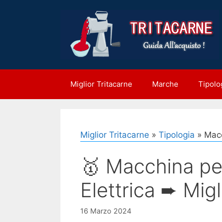
Vai
al
contenuto
Miglior Tritacarne
Marche
Tipolo
Miglior Tritacarne
»
Tipologia
»
Macc
🥇 Macchina per
Elettrica ➨ Mig
16 Marzo 2024