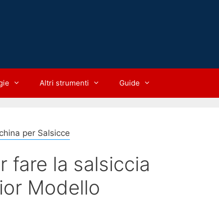
gie
Altri strumenti
Guide
hina per Salsicce
 fare la salsiccia
lior Modello