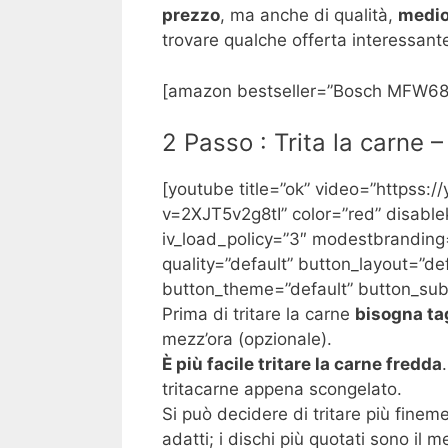
prezzo
, ma anche di qualità,
medio
trovare qualche offerta interessant
[amazon bestseller=”Bosch MFW68
2 Passo : Trita la carne –
[youtube title=”ok” video=”httpss:
v=2XJT5v2g8tI” color=”red” disable
iv_load_policy=”3″ modestbranding
quality=”default” button_layout=”def
button_theme=”default” button_sub
Prima di tritare la carne
bisogna tag
mezz’ora (opzionale).
È più facile tritare la carne fredda
tritacarne appena scongelato.
Si può decidere di tritare più finem
adatti; i dischi più quotati sono il me