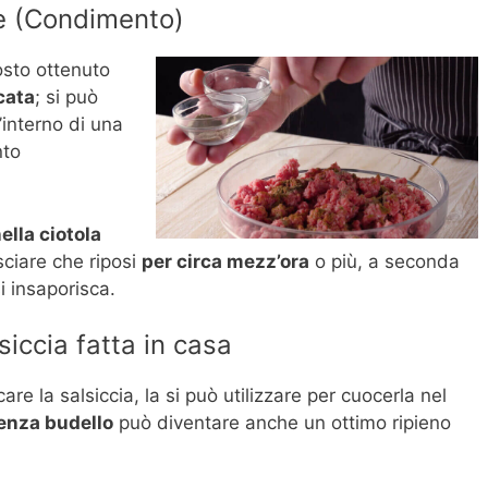
e (Condimento)
osto ottenuto
cata
; si può
’interno di una
nto
ella ciotola
sciare che riposi
per circa mezz’ora
o più, a seconda
i insaporisca.
siccia fatta in casa
re la salsiccia, la si può utilizzare per cuocerla nel
senza budello
può diventare anche un ottimo ripieno