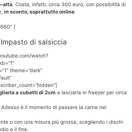
-alta
. Costa, infatti, circa 300 euro, con possibilità di
e,
in sconto, soprattutto online
660″ ]
 Impasto di salsiccia
//youtube.com/watch?
kb=”1″
=”1″ theme=”dark”
ault”
scriber_count=”hidden”]
liarla a cubetti di 2cm
e lasciarla in freezer per circa
. Adesso è il momento di passare la carne nel
ente o con una misura più grossa, scegliendo i dischi
dio e il fine.