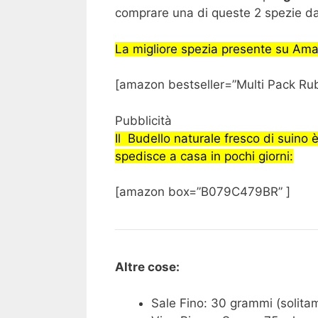
comprare una di queste 2 spezie da
La migliore spezia presente su Am
[amazon bestseller=”Multi Pack Ru
Pubblicità
Il Budello naturale fresco di suino 
spedisce a casa in pochi giorni:
[amazon box=”B079C479BR” ]
Altre cose:
Sale Fino: 30 grammi (solitam