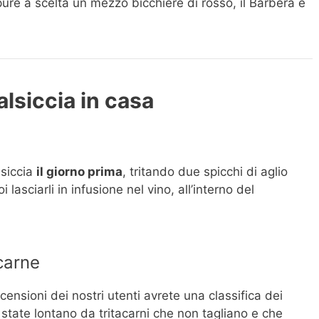
re a scelta un mezzo bicchiere di rosso, il Barbera è
alsiccia in casa
lsiccia
il giorno prima
, tritando due spicchi di aglio
lasciarli in infusione nel vino, all’interno del
acarne
censioni dei nostri utenti avrete una classifica dei
state lontano da tritacarni che non tagliano e che