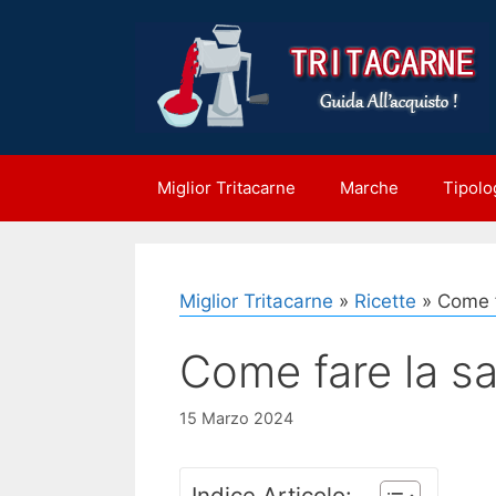
Vai
al
contenuto
Miglior Tritacarne
Marche
Tipolo
Miglior Tritacarne
»
Ricette
»
Come f
Come fare la sal
15 Marzo 2024
Indice Articolo: