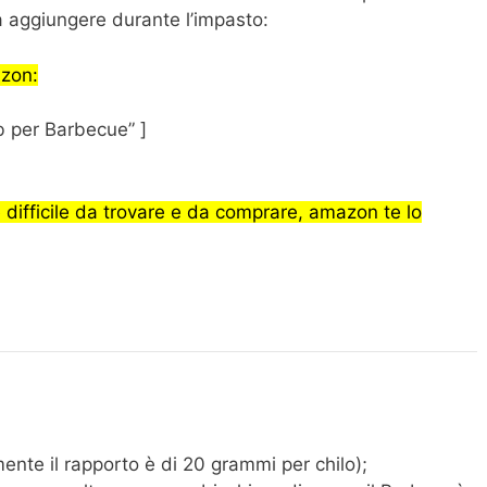
 aggiungere durante l’impasto:
azon:
b per Barbecue” ]
è difficile da trovare e da comprare, amazon te lo
ente il rapporto è di 20 grammi per chilo);