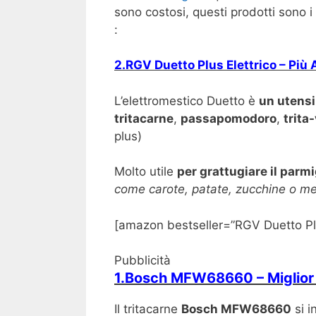
sono costosi, questi prodotti sono i 
:
2.RGV Duetto Plus Elettrico – Più
L’elettromestico Duetto è
un utensi
tritacarne
,
passapomodoro
,
trita
plus)
Molto utile
per grattugiare il parm
come carote, patate, zucchine o me
[amazon bestseller=”RGV Duetto Plus
Pubblicità
1.Bosch MFW68660 – Miglior
Il tritacarne
Bosch MFW68660
si i